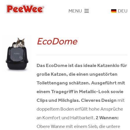
Skip
MENU
DEU
to
content
Home
EcoDome
PeeWee-System
Katzenklos
Das EcoDome ist das ideale Katzenklo für
große Katzen, die einen ungestörten
Toilettengang schätzen. Ausgeführt mit
Holzstreu
einem Tragegriff in Metallic-Look sowie
Clips und Milchglas.
Cleveres Design
mit
Kontakt
doppeltem Boden erfüllt hohe Ansprüche
an Komfort und Haltbarkeit.
2 Wannen:
Obere Wanne mit einem Sieb, die untere