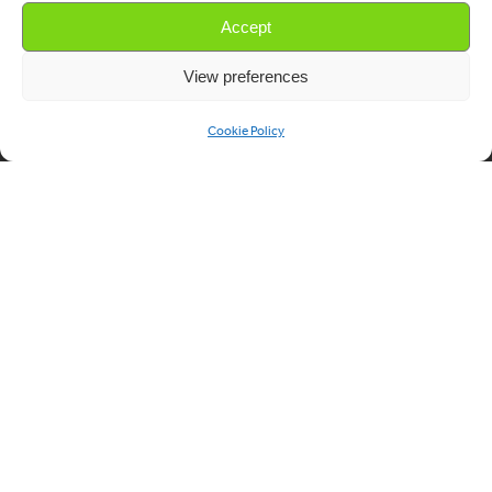
Accept
View preferences
Cookie Policy
Producten
Juridisch
Katzenklos
Algemene
voorwaarden
Holzstreu
Privacy
Verkoop
© 2026 PeeWee International B.V.
| Design of Peewee Brand by
OOQ