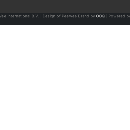
Wee International B.V. | Design of Peewee Brand by
OOQ
| Powered b