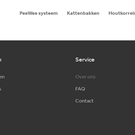
PeeWee systeem
Kattenbakken
Houtkorrel
n
Service
en
Over ons
s
FAQ
Contact