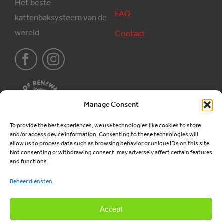
Het beste
FAQ
kattenbaksysteem van de
wereld
Contact
Manage Consent
To provide the best experiences, we use technologies like cookies to store
and/or access device information. Consenting to these technologies will
Producten
Juridisch
allow us to process data such as browsing behavior or unique IDs on this site.
Not consenting or withdrawing consent, may adversely affect certain features
and functions.
Kattenbakken
Algemene voorwaarden
Beheer diensten
Houtkorrels
Privacy
Verkoop
Accept