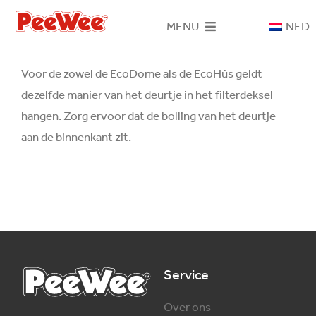
Ga
MENU
NED
naar
inhoud
Home
Voor de zowel de EcoDome als de EcoHûs geldt
dezelfde manier van het deurtje in het filterdeksel
PeeWee systeem
hangen. Zorg ervoor dat de bolling van het deurtje
aan de binnenkant zit.
Kattenbakken
Houtkorrels
Contact
Service
Over ons