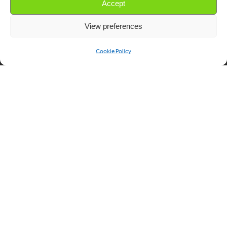
kattenbaksysteem
Accept
FAQ
van de wereld
View preferences
Contact
Cookie Policy
Producten
Juridisch
Kattenbakken
Algemene
voorwaarden
Houtkorrels
Privacy
Verkoop