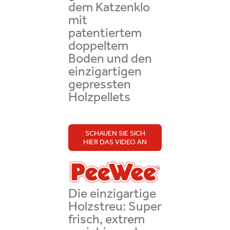
dem Katzenklo
mit
patentiertem
doppeltem
Boden und den
einzigartigen
gepressten
Holzpellets
SCHAUEN SIE SICH
HIER DAS VIDEO AN
Die einzigartige
Holzstreu: Super
frisch, extrem