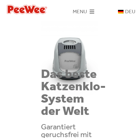
Skip
MENU
DEU
to
content
Home
PeeWee-System
Katzenklos
Das beste
Katzenklo-
Holzstreu
System
der Welt
Kontakt
Garantiert
geruchsfrei mit