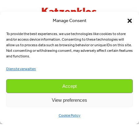
Katzenklos
Manage Consent
gibt es in
diversen
To provide the best experiences, we use technologies like cookies to store
and/or access device information. Consenting to these technologies will
allow us to process data such as browsing behavior or unique IDs on this site.
Ausführungen
Not consenting or withdrawing consent, may adversely affect certain features
and functions.
Ganz gleich, ob es
Dienste verwalten
sich um große oder
kleine Katzen
Accept
handelt, um eine
oder mehrere
View preferences
Katzen oder um
Katzen, die ein
Cookie Policy
offenes oder ein
geschlossenes
Katzenklo