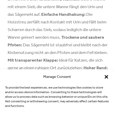
mit einem Sieb, die untere Wanne fängt den Urin und
das Sägemehl auf.
Einfache Handhabung:
Die
Holzstreu zerfällt nach Kontakt mit Urin und fällt beim
Scharren durch das Sieb, sodass lediglich die untere
Wanne geleert werden muss.
Trockene und saubere
Pfoten:
Das Sägemehl ist staubfrei und bleibt nach der
Klobenutzung nicht an den Pfoten und dem Fell kleben.
Mit transparenter Klappe:
Ideal für Katzen, die sich
gerne an einen ruhigen Ort zurückziehen.
Hoher Rand:
Auch für Stehpinkler geeignet.
Abnehmbare und
Manage Consent
aufklappbare Haube:
Erleichtert die Reinigung.
Mit
To provide the best experiences, we use technologies like cookies to store
einklappbarem Tragegriff:
Einfach zu transportieren.
and/or access device information. Consenting to these technologies will
allow us to process data such as browsing behavior or unique IDs on this site.
Not consenting or withdrawing consent, may adversely affect certain features
LESEN SIE MEHR
and functions.