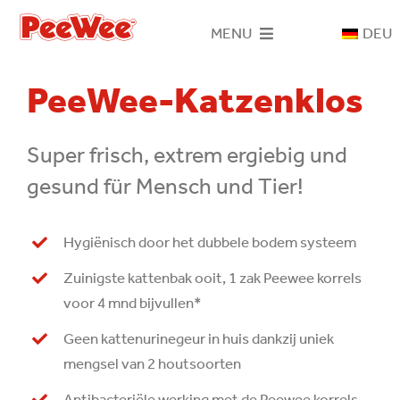
Skip
MENU
DEU
to
content
Home
PeeWee-Katzenklos
PeeWee-System
Super frisch, extrem ergiebig und
gesund für Mensch und Tier!
Katzenklos
Hygiënisch door het dubbele bodem systeem
Holzstreu
Zuinigste kattenbak ooit, 1 zak Peewee korrels
voor 4 mnd bijvullen*
Kontakt
Geen kattenurinegeur in huis dankzij uniek
mengsel van 2 houtsoorten
Antibacteriële werking met de Peewee korrels