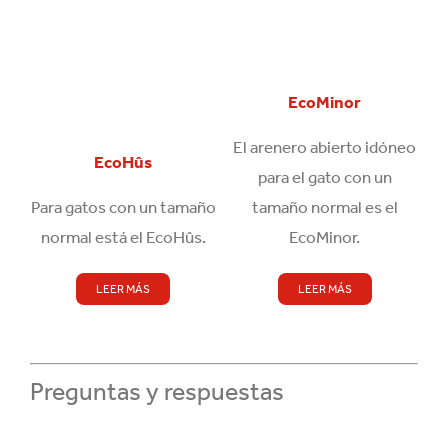
EcoMinor
El arenero abierto idóneo
EcoHûs
para el gato con un
Para gatos con un tamaño
tamaño normal es el
normal está el EcoHûs.
EcoMinor.
LEER MÁS
LEER MÁS
Preguntas y respuestas