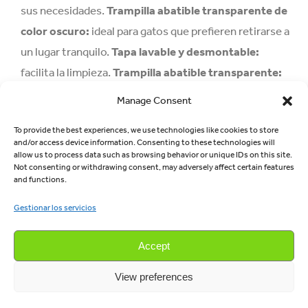
sus necesidades.
Trampilla abatible transparente de
color oscuro:
ideal para gatos que prefieren retirarse a
un lugar tranquilo.
Tapa lavable y desmontable:
facilita la limpieza.
Trampilla abatible transparente:
trampilla abatible transparente, ideal para gatos que
Manage Consent
prefieren retirarse a un lugar tranquilo.
Tapa lavable y
To provide the best experiences, we use technologies like cookies to store
desmontable:
para un transporte más cómodo.
and/or access device information. Consenting to these technologies will
allow us to process data such as browsing behavior or unique IDs on this site.
Not consenting or withdrawing consent, may adversely affect certain features
LEER MÁS
and functions.
Gestionar los servicios
Accept
View preferences