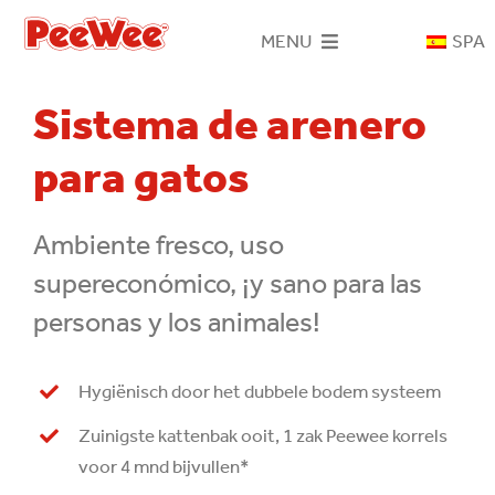
Skip
MENU
SPA
to
content
Inicio
Sistema de arenero
para gatos
Sistema PeeWee
Ambiente fresco, uso
Areneros
supereconómico, ¡y sano para las
personas y los animales!
Gránulos de madera
Hygiënisch door het dubbele bodem systeem
Contacto
Zuinigste kattenbak ooit, 1 zak Peewee korrels
voor 4 mnd bijvullen*