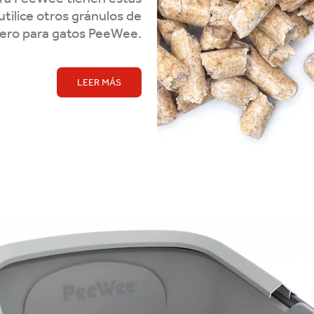
utilice otros gránulos de
nero para gatos PeeWee.
LEER MÁS