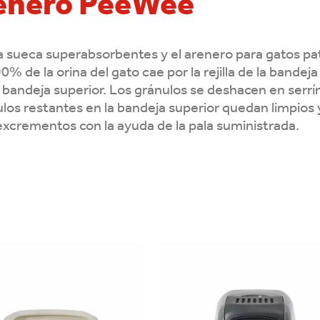
renero PeeWee
sueca superabsorbentes y el arenero para gatos pat
 90% de la orina del gato cae por la rejilla de la bandej
bandeja superior. Los gránulos se deshacen en serrín, 
ulos restantes en la bandeja superior quedan limpios 
 excrementos con la ayuda de la pala suministrada.