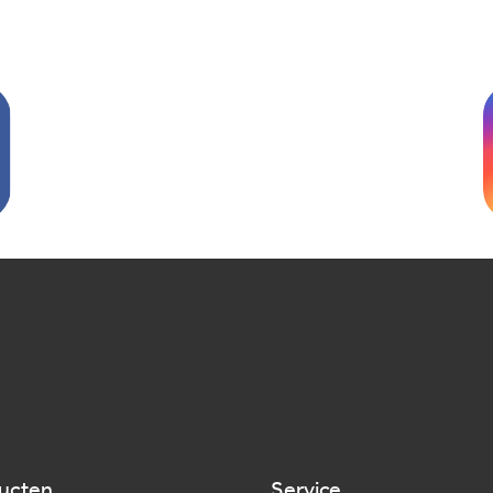
ucten
Service