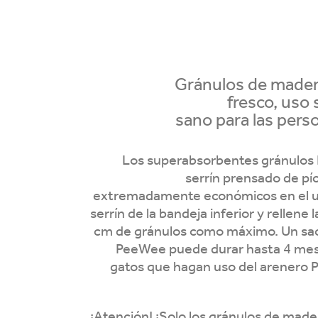
Gránulos de mader
fresco, uso
sano para las pers
Los superabsorbentes gránulos 
serrín prensado de pí
extremadamente económicos en el us
serrín de la bandeja inferior y rellene
cm de gránulos como máximo. Un saco
PeeWee puede durar hasta 4 mes
gatos que hagan uso del arenero
¡Atención! ¡Solo los gránulos de mad