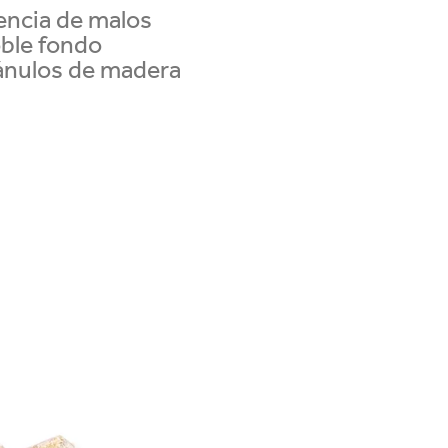
encia de malos
oble fondo
ránulos de madera