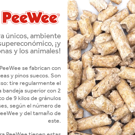
a únicos, ambiente
 supereconómico, ¡y
onas y los animales!
PeeWee se fabrican con
ceas y pinos suecos. Son
o: tire regularmente el
 la bandeja superior con 2
 de 9 kilos de gránulos
es, según el número de
 PeeWee y del tamaño de
este.
era PeeWee tienen estas