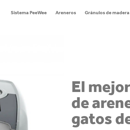
Sistema PeeWee
Areneros
Gránulos de madera
El mejo
de aren
gatos d