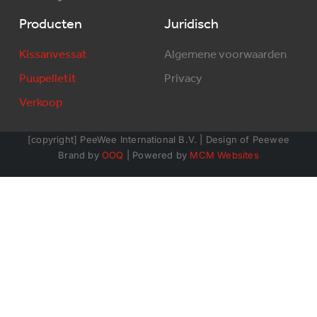
Producten
Juridisch
Kissanvessat
Algemene voorwaarden
Puupelletit
Privacy
Verkoop
[copyright] PeeWee International B.V. | Design of Peewee
Brand by
OOQ
| Powered by
MCM Websites