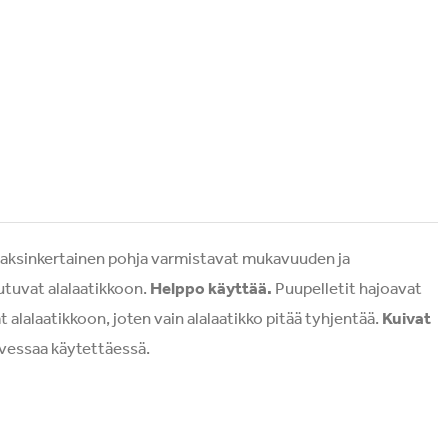
kaksinkertainen pohja varmistavat mukavuuden ja
eutuvat alalaatikkoon.
Helppo käyttää.
Puupelletit hajoavat
 alalaatikkoon, joten vain alalaatikko pitää tyhjentää.
Kuivat
n vessaa käytettäessä.