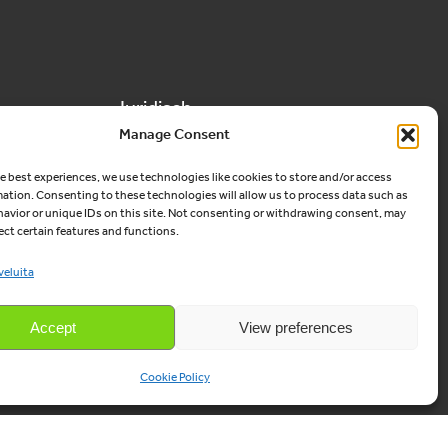
Juridisch
Manage Consent
Algemene voorwaarden
e best experiences, we use technologies like cookies to store and/or access
mation. Consenting to these technologies will allow us to process data such as
Privacy
avior or unique IDs on this site. Not consenting or withdrawing consent, may
ect certain features and functions.
veluita
Accept
View preferences
Cookie Policy