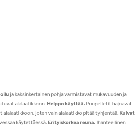
oilu
ja kaksinkertainen pohja varmistavat mukavuuden ja
eutuvat alalaatikkoon.
Helppo käyttää.
Puupelletit hajoavat
 alalaatikkoon, joten vain alalaatikko pitää tyhjentää.
Kuivat
n vessaa käytettäessä.
Erityiskorkea reuna.
Ihanteellinen