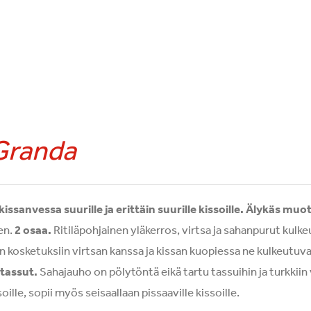
Granda
ssanvessa suurille ja erittäin suurille kissoille.
Älykäs muot
en.
2 osaa.
Ritiläpohjainen yläkerros, virtsa ja sahanpurut kulk
 kosketuksiin virtsan kanssa ja kissan kuopiessa ne kulkeutuvat
 tassut.
Sahajauho on pölytöntä eikä tartu tassuihin ja turkkii
soille, sopii myös seisaallaan pissaaville kissoille.