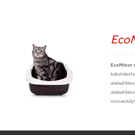
Eco
EcoMinor o
kaksinkert
alalaatikko
alalaatikko
vessaa käy