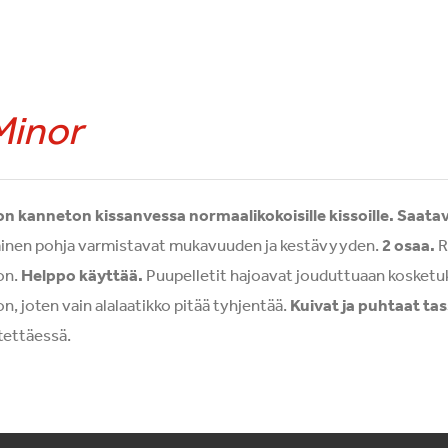
Minor
n kanneton kissanvessa normaalikokoisille kissoille.
Saatav
ainen pohja varmistavat mukavuuden ja kestävyyden.
2 osaa.
R
on.
Helppo käyttää.
Puupelletit hajoavat jouduttuaan kosketuk
on, joten vain alalaatikko pitää tyhjentää.
Kuivat ja puhtaat ta
tettäessä.