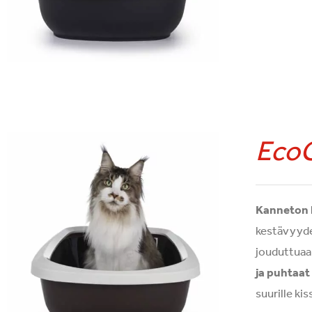
Eco
Kanneton ki
kestävyyd
jouduttuaan
ja puhtaat
suurille kis