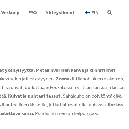
Verkoop
FAQ
Yhteystiedot
FIN
t yksityisyyttä. Metallinvärinen kahva ja kiinnittimet
mukavuuden ja kestävyyden.
2 osaa.
Ritiläpohjainen yläkerros,
it hajoavat jouduttuaan kosketuksiin virtsan kanssa ja kissan
ntää.
Kuivat ja puhtaat tassut.
Sahajauho on pölytöntä eikä
.
Ihanteellinen kissoille, jotka haluavat olla rauhassa.
Korkea
taitettava kansi.
Puhdistaminen on helpompaa.