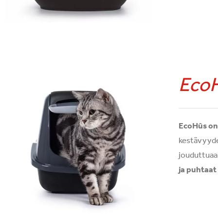
Eco
EcoHûs on 
kestävyyd
jouduttuaan
ja puhtaat