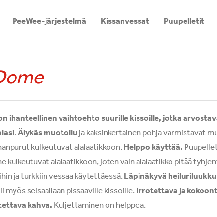
PeeWee-järjestelmä
Kissanvessat
Puupelletit
Dome
 ihanteellinen vaihtoehto suurille kissoille, jotka arvostava
lasi.
Älykäs muotoilu
ja kaksinkertainen pohja varmistavat 
ahanpurut kulkeutuvat alalaatikkoon.
Helppo käyttää.
Puupellet
e kulkeutuvat alalaatikkoon, joten vain alalaatikko pitää tyhje
ihin ja turkkiin vessaa käytettäessä.
Läpinäkyvä heiluriluukku
i myös seisaallaan pissaaville kissoille.
Irrotettava ja kokoon
tettava kahva.
Kuljettaminen on helppoa.