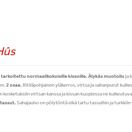
Hûs
tarkoitettu normaalikokoisille kissoille.
Älykäs muotoilu
ja 
en.
2 osaa.
Ritiläpohjainen yläkerros, virtsa ja sahanpurut kulk
 kosketuksiin virtsan kanssa ja kissan kuopiessa ne kulkeutuvat
 tassut.
Sahajauho on pölytöntä eikä tartu tassuihin ja turkkii