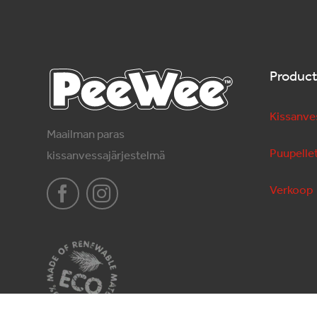
Produc
Kissanve
Maailman paras
Puupellet
kissanvessajärjestelmä
Verkoop