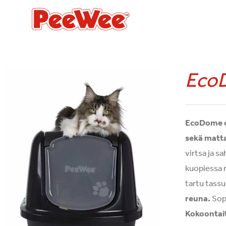
Skip
to
content
Eco
EcoDome on
sekä matta
virtsa ja s
kuopiessa n
tartu tassu
reuna.
Sopi
Kokoontai