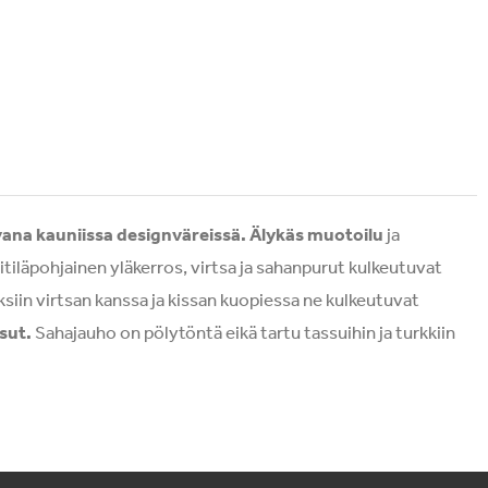
ana kauniissa designväreissä.
Älykäs muotoilu
ja
itiläpohjainen yläkerros, virtsa ja sahanpurut kulkeutuvat
siin virtsan kanssa ja kissan kuopiessa ne kulkeutuvat
ssut.
Sahajauho on pölytöntä eikä tartu tassuihin ja turkkiin